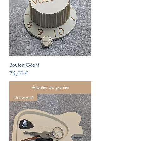
Bouton Géant
Prix
75,00 €
Ajouter au panier
Nouveauté