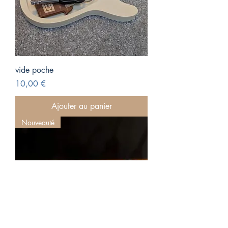
vide poche
Prix
10,00 €
Ajouter au panier
Nouveauté