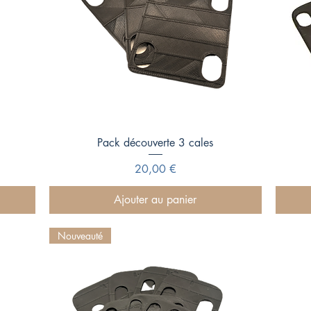
Aperçu rapide
Pack découverte 3 cales
Prix
20,00 €
Ajouter au panier
Nouveauté