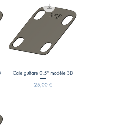
Aperçu rapide
D
Cale guitare 0.5° modèle 3D
Prix
25,00 €