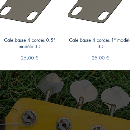
Aperçu rapide
Aperçu rapide
Cale basse 4 cordes 0.5°
Cale basse 4 cordes 1° modèl
modèle 3D
3D
Prix
Prix
25,00 €
25,00 €