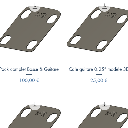
Aperçu rapide
Aperçu rapide
Pack complet Basse & Guitare
Cale guitare 0.25° modèle 3
Prix
Prix
100,00 €
25,00 €