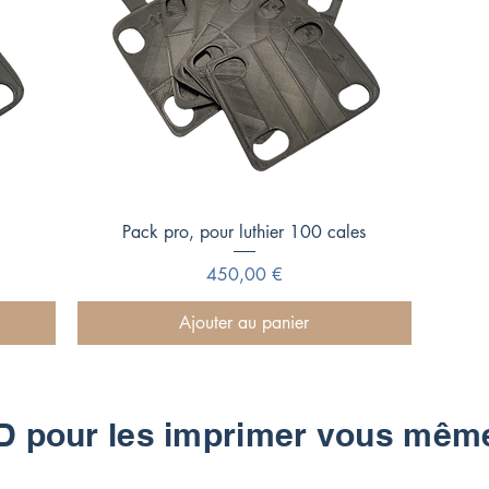
Aperçu rapide
Pack pro, pour luthier 100 cales
Prix
450,00 €
Ajouter au panier
D pour les imprimer vous mêm