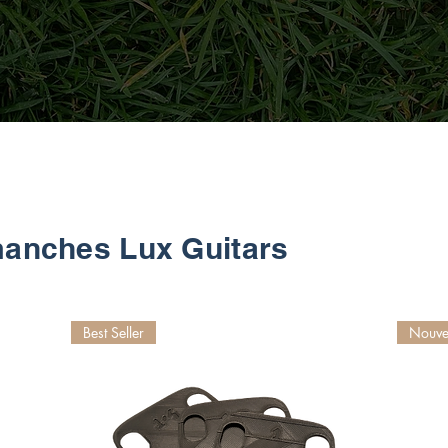
manches Lux Guitars
Best Seller
Nouve