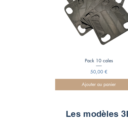
Aperçu rapide
Pack 10 cales
Prix
50,00 €
Ajouter au panier
Les modèles 3