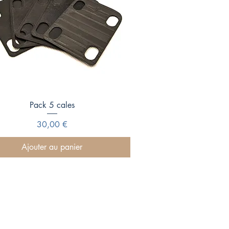
Aperçu rapide
Pack 5 cales
Prix
30,00 €
Ajouter au panier